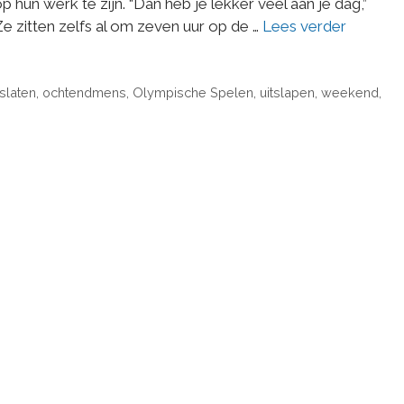
p hun werk te zijn. “Dan heb je lekker veel aan je dag,”
 Ze zitten zelfs al om zeven uur op de …
Lees verder
slaten
,
ochtendmens
,
Olympische Spelen
,
uitslapen
,
weekend
,