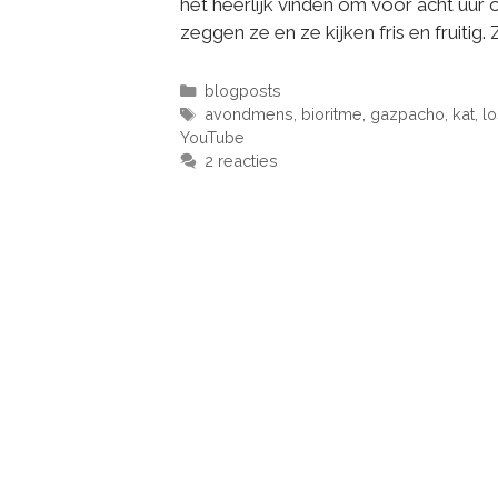
het heerlijk vinden om vóór acht uur o
zeggen ze en ze kijken fris en fruitig.
blogposts
avondmens
,
bioritme
,
gazpacho
,
kat
,
lo
YouTube
2 reacties