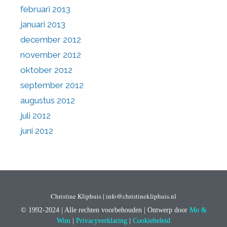
februari 2013
januari 2013
december 2012
november 2012
oktober 2012
september 2012
augustus 2012
juli 2012
juni 2012
Christine Kliphuis | info@christinekliphuis.nl
© 1992-2024 | Alle rechten voorbehouden | Ontwerp door
Mo &
Wim
|
Privacyverklaring
|
Cookiebeleid