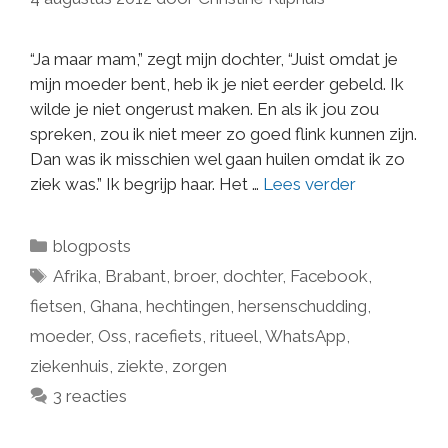
“Ja maar mam,” zegt mijn dochter, “Juist omdat je
mijn moeder bent, heb ik je niet eerder gebeld. Ik
wilde je niet ongerust maken. En als ik jou zou
spreken, zou ik niet meer zo goed flink kunnen zijn.
Dan was ik misschien wel gaan huilen omdat ik zo
ziek was.” Ik begrijp haar. Het …
Lees verder
blogposts
Afrika
,
Brabant
,
broer
,
dochter
,
Facebook
,
fietsen
,
Ghana
,
hechtingen
,
hersenschudding
,
moeder
,
Oss
,
racefiets
,
ritueel
,
WhatsApp
,
ziekenhuis
,
ziekte
,
zorgen
3 reacties