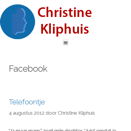
Facebook
Telefoontje
4 augustus 2012
door
Christine Kliphuis
“Ja maar mam,” zegt mijn dochter, “Juist omdat je