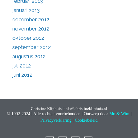
februari 2013
januari 2013
december 2012
november 2012
oktober 2012
september 2012
augustus 2012
juli 2012
juni 2012
Christine Kliphuis | info@christinekliphuis.nl
© 1992-2024 | Alle rechten voorbehouden | Ontwerp door
Mo & Wim
|
Privacyverklaring
|
Cookiebeleid