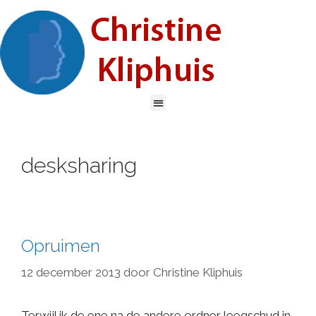
desksharing
Opruimen
12 december 2013
door
Christine Kliphuis
Terwijl ik de ene na de andere ordner leegschud in